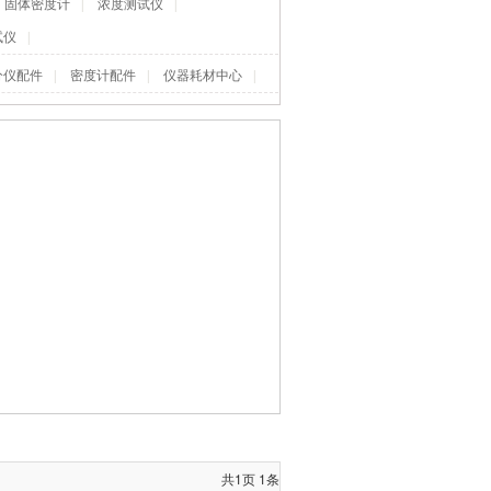
固体密度计
|
浓度测试仪
|
试仪
|
分仪配件
|
密度计配件
|
仪器耗材中心
|
共
1
页
1
条