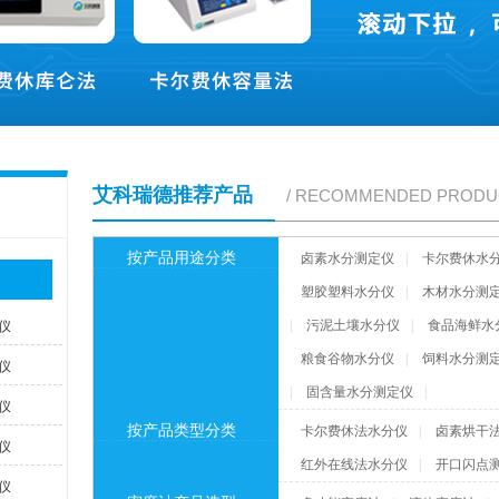
艾科瑞德推荐产品
/ RECOMMENDED PRODU
按产品用途分类
卤素水分测定仪
|
卡尔费休水
塑胶塑料水分仪
|
木材水分测
仪
|
污泥土壤水分仪
|
食品海鲜水
粮食谷物水分仪
|
饲料水分测
仪
|
固含量水分测定仪
|
仪
按产品类型分类
卡尔费休法水分仪
|
卤素烘干
仪
红外在线法水分仪
|
开口闪点
仪