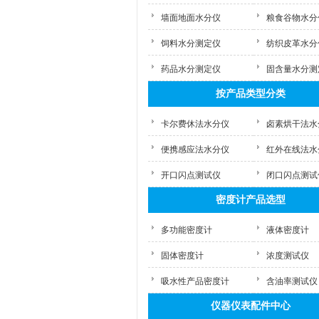
墙面地面水分仪
粮食谷物水分
饲料水分测定仪
纺织皮革水分
药品水分测定仪
固含量水分测
按产品类型分类
卡尔费休法水分仪
卤素烘干法水
便携感应法水分仪
红外在线法水
开口闪点测试仪
闭口闪点测试
密度计产品选型
多功能密度计
液体密度计
固体密度计
浓度测试仪
吸水性产品密度计
含油率测试仪
仪器仪表配件中心