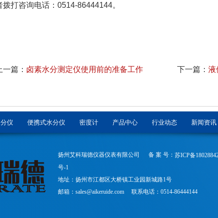
者拨打咨询电话：0514-86444144。
上一篇：
卤素水分测定仪使用前的准备工作
下一篇：
液
水分仪
便携式水分仪
密度计
产品中心
行业动态
新闻资讯
扬州艾科瑞德仪器仪表有限公司 备 案 号：
苏ICP备1802884
号-1
地址：扬州市江都区大桥镇工业园新城路1号
邮箱：sales@aikeruide.com 联系电话：0514-86444144