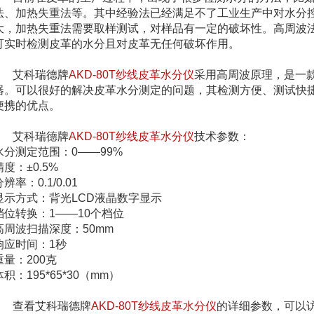
法、加热失重法等。其中经验法已经满足不了工业生产中对水分
大，加热失重法需要取样测试，对样品有一定的破坏性。高周波
可实时检测皮革的水分且对皮革无任何破坏作用。
艾科瑞德牌
AKD-80T
纱线皮革水分仪
采用高周波原理，是一
器。可以很好的解决皮革水分测定的问题，其检测方便、测试快
便携的优点。
艾科瑞德牌
AKD-80T
纱线皮革水分仪
技术参数：
水分测定范围：0——99%
精度：±0.5%
分辨率：0.1/0.01
显示方式：背光LCD液晶数字显示
档位转换：1——10个档位
高周波扫描深度：50mm
响应时间：1秒
重量：200克
体积：195*65*30（mm）
查看
艾科瑞德牌
AKD-80T
纱线皮革水分仪
的详细参数，可以